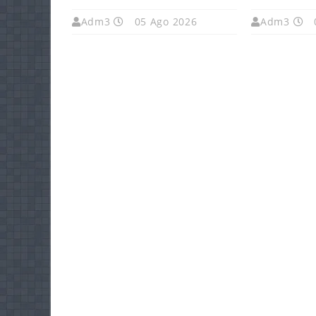
Adm3
05 Ago 2026
Adm3