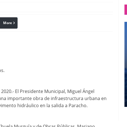
More
linkedin
Pinterest
os.
0.- El Presidente Municipal, Miguel Ángel
una importante obra de infraestructura urbana en
imento hidráulico en la salida a Paracho.
Chuela Murguía y de Obras Públicas, Mariano