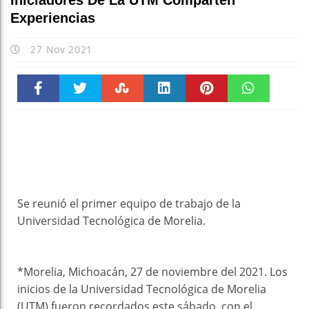
Iniciadores De La UTM Comparten
Experiencias
27 Nov 2021
Faceboo
Twitter
Stumble
linkedin
Pinteres
WhatsAp
k
t
pt
Se reunió el primer equipo de trabajo de la
Universidad Tecnológica de Morelia.
*Morelia, Michoacán, 27 de noviembre del 2021. Los
inicios de la Universidad Tecnológica de Morelia
(UTM) fueron recordados este sábado, con el