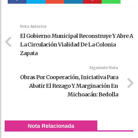
Faceboo
Twitter
Stumble
linkedin
Pinteres
WhatsAp
k
t
pt
Nota Anterior
El Gobierno Municipal Reconstruye Y Abre A
La Circulación Vialidad De La Colonia
Zapata
Siguiente Nota
Obras Por Cooperación, Iniciativa Para
Abatir El Rezago Y Marginación En
Michoacán: Bedolla
Nota Relacionada