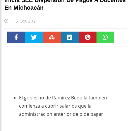
Inicia SEE Dispersión De Pagos A Docentes
En Michoacán
15 Oct 2021
Faceboo
Twitter
Stumble
linkedin
Pinteres
WhatsAp
k
t
pt
El gobierno de Ramírez Bedolla también
comienza a cubrir salarios que la
administración anterior dejó de pagar