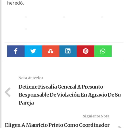
heredó.
Faceboo
Twitter
Stumble
linkedin
Pinteres
WhatsAp
k
t
pt
Nota Anterior
Detiene Fiscalía General A Presunto
Responsable De Violación En Agravio De Su
Pareja
Siguiente Nota
Eligen A Mauricio Prieto Como Coordinador