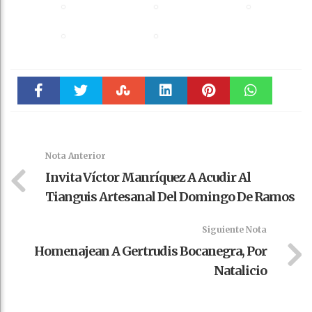
Faceboo
Twitter
Stumble
linkedin
Pinteres
WhatsAp
k
t
pt
Nota Anterior
Invita Víctor Manríquez A Acudir Al
Tianguis Artesanal Del Domingo De Ramos
Siguiente Nota
Homenajean A Gertrudis Bocanegra, Por
Natalicio