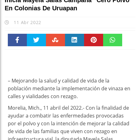
Inicia Mayela Salas Campaña “Cero Polvo”
En Colonias De Uruapan
11 Abr 2022
Faceboo
Twitter
Stumble
linkedin
Pinteres
WhatsAp
k
t
pt
– Mejorando la salud y calidad de vida de la
población mediante la implementación de vinaza en
calles y vialidades con rezago.
Morelia, Mich., 11 abril del 2022.- Con la finalidad de
ayudar a combatir las enfermedades provocadas
por el polvo y con la intención de mejorar la calidad
de vida de las familias que viven con rezago en
infraestructura vial, la diputada Mayela Salas