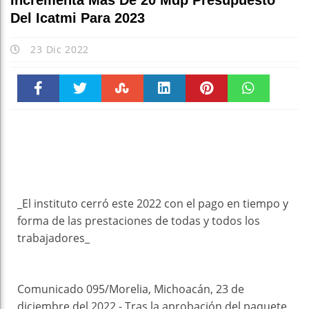
Incrementa Más De 20 Mdp Presupuesto
Del Icatmi Para 2023
23 Dic 2022
Faceboo
Twitter
Stumble
linkedin
Pinteres
WhatsAp
k
t
pt
_El instituto cerró este 2022 con el pago en tiempo y
forma de las prestaciones de todas y todos los
trabajadores_
Comunicado 095/Morelia, Michoacán, 23 de
diciembre del 2022.- Tras la aprobación del paquete