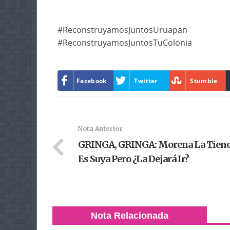
#ReconstruyamosJuntosUruapan
#ReconstruyamosJuntosTuColonia
Facebook
Twitter
Stumble
Nota Anterior
GRINGA, GRINGA: Morena La Tiene
Es Suya Pero ¿la Dejará Ir?
Nota Relacionada