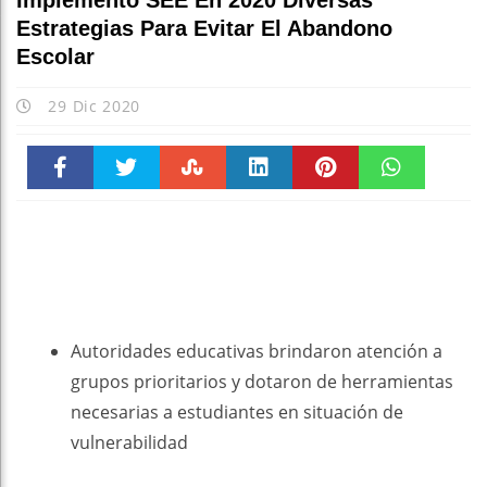
Implementó SEE En 2020 Diversas
Estrategias Para Evitar El Abandono
Escolar
29 Dic 2020
Faceboo
Twitter
Stumble
linkedin
Pinteres
WhatsAp
k
t
pt
Autoridades educativas brindaron atención a
grupos prioritarios y dotaron de herramientas
necesarias a estudiantes en situación de
vulnerabilidad