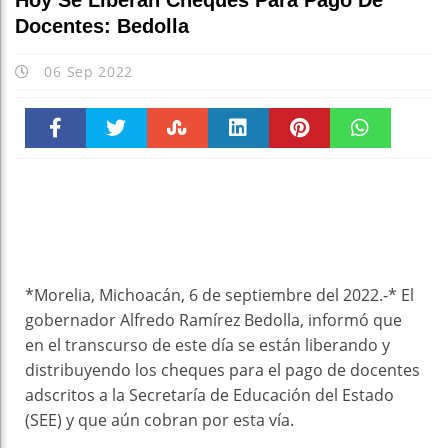
Hoy Se Liberan Cheques Para Pago De
Docentes: Bedolla
06 Sep 2022
Faceboo
Twitter
Stumble
linkedin
Pinteres
WhatsAp
k
t
pt
*Morelia, Michoacán, 6 de septiembre del 2022.-* El
gobernador Alfredo Ramírez Bedolla, informó que
en el transcurso de este día se están liberando y
distribuyendo los cheques para el pago de docentes
adscritos a la Secretaría de Educación del Estado
(SEE) y que aún cobran por esta vía.