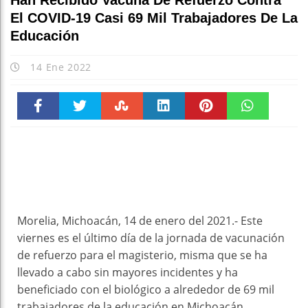
Han Recibido Vacuna De Refuerzo Contra
El COVID-19 Casi 69 Mil Trabajadores De La
Educación
14 Ene 2022
Faceboo
Twitter
Stumble
linkedin
Pinteres
WhatsAp
k
t
pt
Morelia, Michoacán, 14 de enero del 2021.- Este
viernes es el último día de la jornada de vacunación
de refuerzo para el magisterio, misma que se ha
llevado a cabo sin mayores incidentes y ha
beneficiado con el biológico a alrededor de 69 mil
trabajadores de la educación en Michoacán.