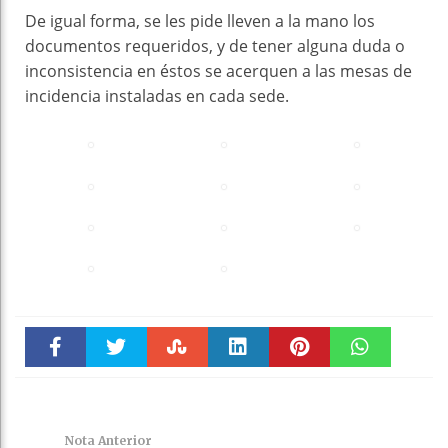
De igual forma, se les pide lleven a la mano los
documentos requeridos, y de tener alguna duda o
inconsistencia en éstos se acerquen a las mesas de
incidencia instaladas en cada sede.
Faceboo
Twitter
Stumble
linkedin
Pinteres
WhatsAp
k
t
pt
Nota Anterior