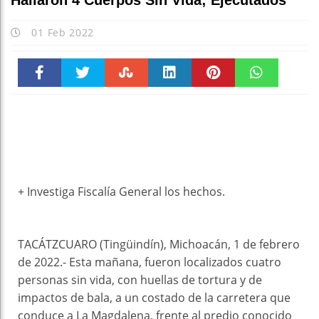
Hallaron 4 Cuerpos Sin Vida; Ejecutados
01 Feb 2022
Faceboo
Twitter
Stumble
linkedin
Pinteres
WhatsAp
k
t
pt
+ Investiga Fiscalía General los hechos.
TACÁTZCUARO (Tingüindín), Michoacán, 1 de febrero
de 2022.- Esta mañana, fueron localizados cuatro
personas sin vida, con huellas de tortura y de
impactos de bala, a un costado de la carretera que
conduce a La Magdalena, frente al predio conocido