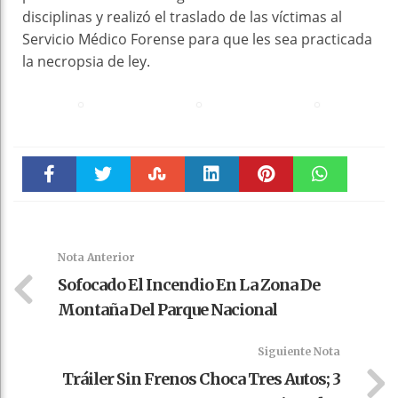
disciplinas y realizó el traslado de las víctimas al
Servicio Médico Forense para que les sea practicada
la necropsia de ley.
Faceboo
Twitter
Stumble
linkedin
Pinteres
WhatsAp
k
t
pt
Nota Anterior
Sofocado El Incendio En La Zona De
Montaña Del Parque Nacional
Siguiente Nota
Tráiler Sin Frenos Choca Tres Autos; 3