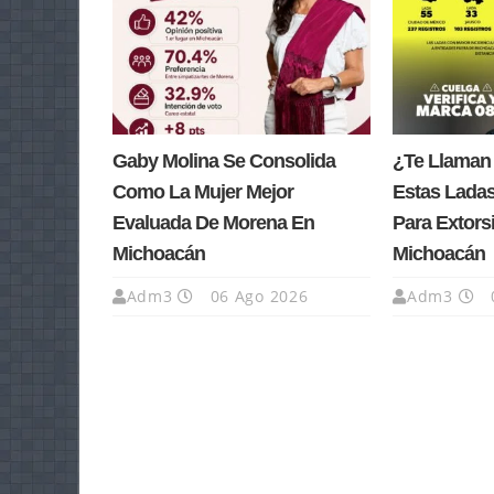
Gaby Molina Se Consolida
¿Te Llaman
Como La Mujer Mejor
Estas Lada
Evaluada De Morena En
Para Extors
Michoacán
Michoacán
Adm3
06 Ago 2026
Adm3