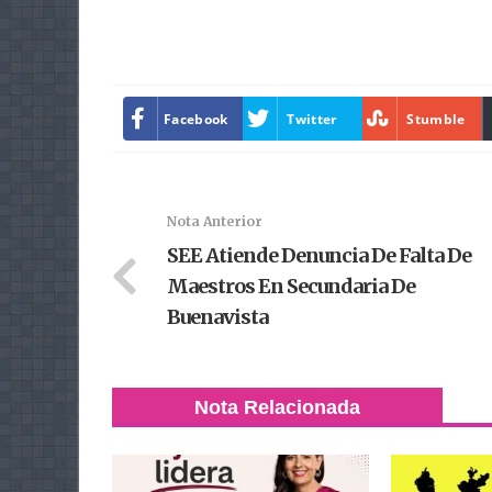
Facebook
Twitter
Stumble
Nota Anterior
SEE Atiende Denuncia De Falta De
Maestros En Secundaria De
Buenavista
Nota Relacionada