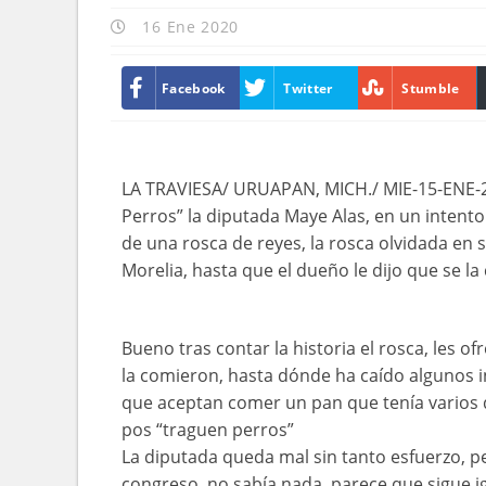
16 Ene 2020
Facebook
Twitter
Stumble
LA TRAVIESA/ URUAPAN, MICH./ MIE-15-ENE-2
Perros” la diputada Maye Alas, en un intento
de una rosca de reyes, la rosca olvidada en 
Morelia, hasta que el dueño le dijo que se la
Bueno tras contar la historia el rosca, les of
la comieron, hasta dónde ha caído algunos i
que aceptan comer un pan que tenía varios d
pos “traguen perros”
La diputada queda mal sin tanto esfuerzo, p
congreso, no sabía nada, parece que sigue 