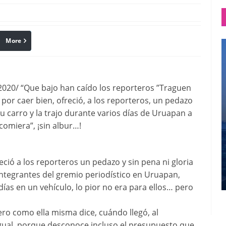
More
linkedin
Pinterest
020/ “Que bajo han caído los reporteros ”Traguen
 por caer bien, ofreció, a los reporteros, un pedazo
su carro y la trajo durante varios días de Uruapan a
 comiera”, ¡sin albur…!
reció a los reporteros un pedazo y sin pena ni gloria
ntegrantes del gremio periodístico en Uruapan,
ías en un vehículo, lo pior no era para ellos… pero
ero como ella misma dice, cuándo llegó, al
igual, porque desconoce incluso el presupuesto que