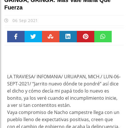
GRINGA, GRINGA: Más Vale Maña Que
Fuerza
06 Sep 2021
Faceboo
Twitter
Stumble
linkedin
Pinteres
WhatsAp
k
t
pt
LA TRAVIESA/ INFOMANIA/ URUAPAN, MICH./ LUN-06-
SEPT-2021/ “Jarrito nuevo dónde te pondré” así dice
el dicho y cómo decía mi papá todo lo nuevo es
bonito, ya los veré cuando el incumplimiento inicie,
a ver si tan contentitos están.
Vaya compromiso de Nacho campestre llega con un
pueblo lleno de expectativas positivas, creen que
con el cambio de gobierno de acaba la delincuencia,