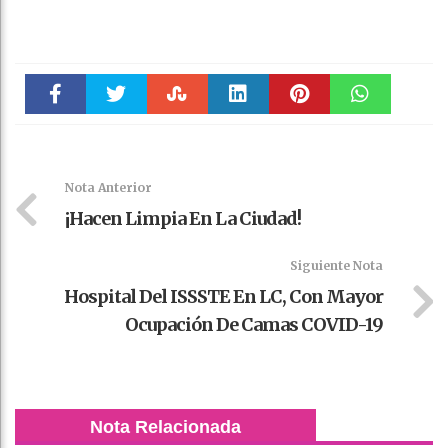
Faceboo
Twitter
Stumble
linkedin
Pinteres
WhatsAp
k
t
pt
Nota Anterior
¡Hacen Limpia En La Ciudad!
Siguiente Nota
Hospital Del ISSSTE En LC, Con Mayor
Ocupación De Camas COVID-19
Nota Relacionada