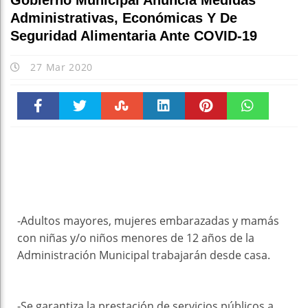
Gobierno Municipal Anuncia Medidas
Administrativas, Económicas Y De
Seguridad Alimentaria Ante COVID-19
27 Mar 2020
Faceboo
Twitter
Stumble
linkedin
Pinteres
WhatsAp
k
t
pt
-Adultos mayores, mujeres embarazadas y mamás
con niñas y/o niños menores de 12 años de la
Administración Municipal trabajarán desde casa.
-Se garantiza la prestación de servicios públicos a