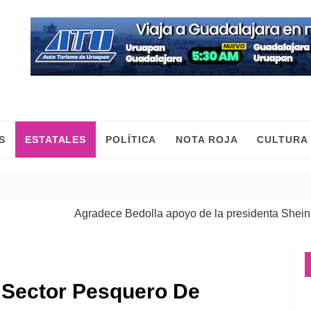
S
ESTATALES
POLÍTICA
NOTA ROJA
CULTURA
Agradece Bedolla apoyo de la presidenta Sheinbaum pa
Las mujeres construimos la paz con trabajo y desde el t
l Sector Pesquero De