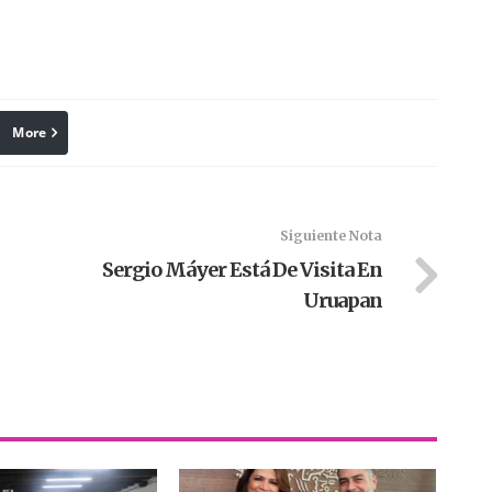
More
linkedin
Pinterest
Siguiente Nota
Sergio Máyer Está De Visita En
Uruapan