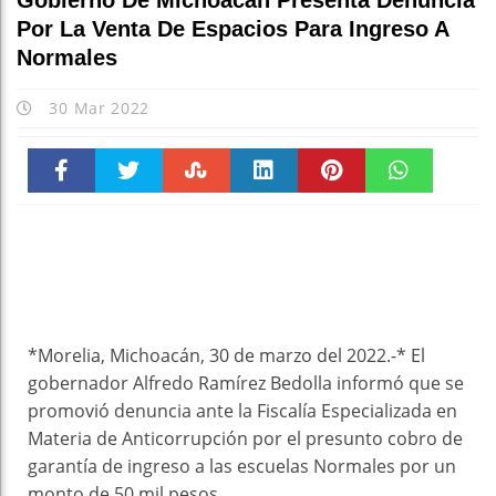
Gobierno De Michoacán Presenta Denuncia
Por La Venta De Espacios Para Ingreso A
Normales
30 Mar 2022
Faceboo
Twitter
Stumble
linkedin
Pinteres
WhatsAp
k
t
pt
*Morelia, Michoacán, 30 de marzo del 2022.-* El
gobernador Alfredo Ramírez Bedolla informó que se
promovió denuncia ante la Fiscalía Especializada en
Materia de Anticorrupción por el presunto cobro de
garantía de ingreso a las escuelas Normales por un
monto de 50 mil pesos.