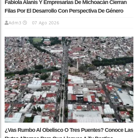
Fabiola Alanís Y Empresarias De Michoacán Cierran
Filas Por El Desarrollo Con Perspectiva De Género
Adm3
07 Ago 2026
¿Vas Rumbo Al Obelisco O Tres Puentes? Conoce Las