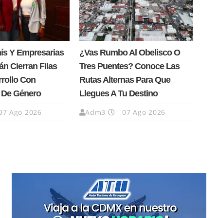
nís Y Empresarias
¿Vas Rumbo Al Obelisco O
n Cierran Filas
Tres Puentes? Conoce Las
rrollo Con
Rutas Alternas Para Que
a De Género
Llegues A Tu Destino
07 Ago 2026
Adm3
07 Ago 2026