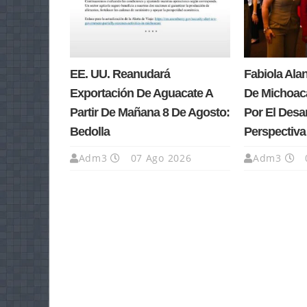
EE. UU. Reanudará
Fabiola Ala
Exportación De Aguacate A
De Michoacá
Partir De Mañana 8 De Agosto:
Por El Desa
Bedolla
Perspectiv
Adm3
07 Ago 2026
Adm3