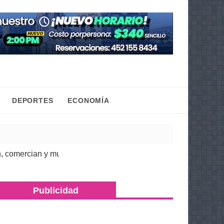
DEPORTES
ECONOMÍA
rcian y mueven la economía regional: Torres Piña
| 07 Ago 2026
Publicidad