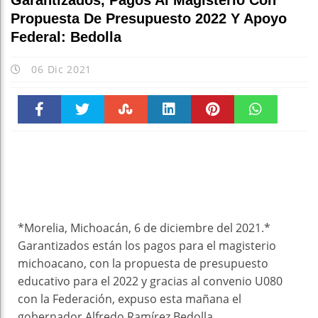
Garantizados, Pagos Al Magisterio Con
Propuesta De Presupuesto 2022 Y Apoyo
Federal: Bedolla
06 Dic 2021
Faceboo
Twitter
Stumble
linkedin
Pinteres
WhatsAp
k
t
pt
*Morelia, Michoacán, 6 de diciembre del 2021.*
Garantizados están los pagos para el magisterio
michoacano, con la propuesta de presupuesto
educativo para el 2022 y gracias al convenio U080
con la Federación, expuso esta mañana el
gobernador Alfredo Ramírez Bedolla.