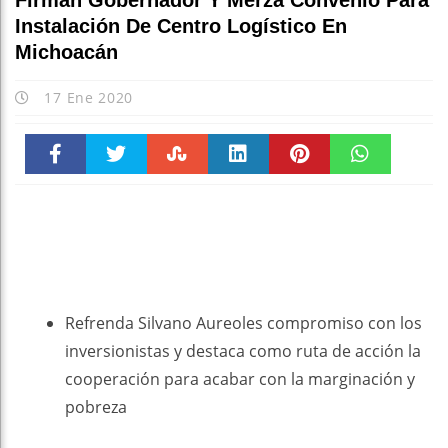
Firman Gobernador Y Merza Convenio Para
Instalación De Centro Logístico En
Michoacán
17 Ene 2020
Faceboo
Twitter
Stumble
linkedin
Pinteres
WhatsAp
k
t
pt
Refrenda Silvano Aureoles compromiso con los
inversionistas y destaca como ruta de acción la
cooperación para acabar con la marginación y
pobreza