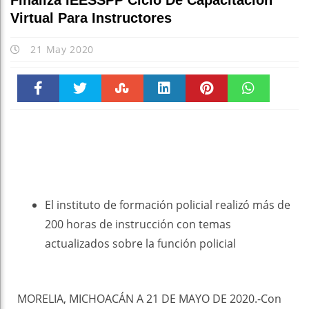
Finaliza IEESSPP Ciclo De Capacitación
Virtual Para Instructores
21 May 2020
Faceboo
Twitter
Stumble
linkedin
Pinteres
WhatsAp
k
t
pt
El instituto de formación policial realizó más de
200 horas de instrucción con temas
actualizados sobre la función policial
MORELIA, MICHOACÁN A 21 DE MAYO DE 2020.-Con