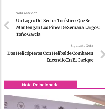
Faceboo
Twitter
Stumble
linkedin
Pinteres
WhatsAp
k
t
pt
Nota Anterior
Un Logro Del Sector Turístico, Que Se
Mantengan Los Fines De Semana Largos:
Toño García
Siguiente Nota
Dos Helicópteros Con Helibalde Combaten
Incendio En El Cacique
Nota Relacionada