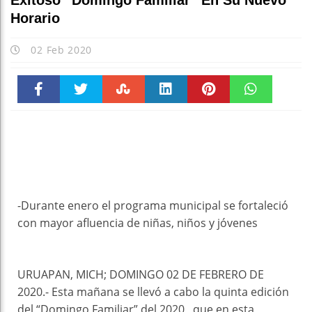
Exitoso “Domingo Familiar” En Su Nuevo
Horario
02 Feb 2020
Faceboo
Twitter
Stumble
linkedin
Pinteres
WhatsAp
k
t
pt
-Durante enero el programa municipal se fortaleció
con mayor afluencia de niñas, niños y jóvenes
URUAPAN, MICH; DOMINGO 02 DE FEBRERO DE
2020.- Esta mañana se llevó a cabo la quinta edición
del “Domingo Familiar” del 2020, que en esta