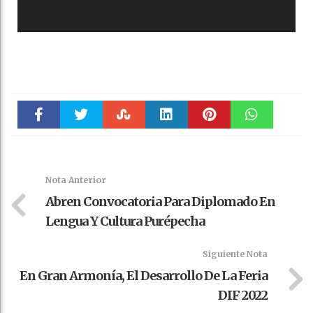
Faceboo
Twitter
Stumble
linkedin
Pinteres
WhatsAp
k
t
pt
Nota Anterior
Abren Convocatoria Para Diplomado En
Lengua Y Cultura Purépecha
Siguiente Nota
En Gran Armonía, El Desarrollo De La Feria
DIF 2022