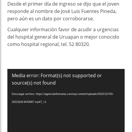
Desde el primer día de ingreso se dijo que el joven
responde al nombre de José Luis Fuentes Pineda,
pero aún es un dato por corroborarse.
Cualquier información favor de acudir a urgencias
del hospital general de Uruapan o mejor conocido
como hospital regional, tel. 52 80320.
Reproductor
Media error: Format(s) not supported or
de
source(s) not found
vídeo
Descargar archivo: https://agenciainfomania.com/wp-content/uploads/2022/11/VID-
20221118-WA0067.mp4?_=1