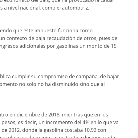
lo económico del país, que ha provocado la caída
s a nivel nacional, como el automotriz.
siendo que este impuesto funciona como
 un contexto de baja recaudación de otros, pues de
ngresos adicionales por gasolinas un monto de 15
pública cumplir su compromiso de campaña, de bajar
 momento no solo no ha disminuido sino que al
itro en diciembre de 2018, mientras que en los
 pesos, es decir, un incremento del 4% en lo que va
o de 2012, donde la gasolina costaba 10.92 con
 gasolinazos de manera constante y desmesurada.