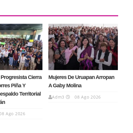
Progresista Cierra
Mujeres De Uruapan Arropan
orres Piña Y
A Gaby Molina
spaldo Territorial
Adm3
08 Ago 2026
án
08 Ago 2026