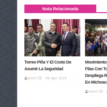
Nota Relacionada
Torres Piña Y El Costo De
Movimiento 
Asumir La Seguridad
Filas Con T
Despliega Re
Adm3
08 Ago 2026
En Michoac
Adm3