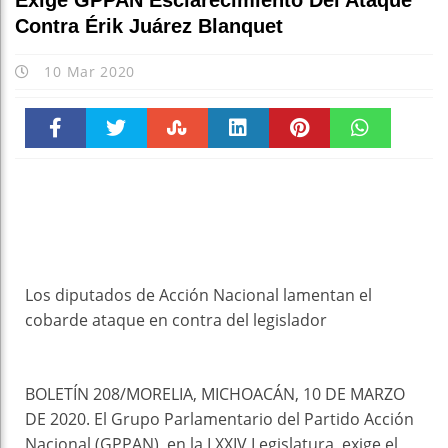
Exige GPPAN Esclarecimiento Del Ataque
Contra Érik Juárez Blanquet
10 Mar 2020
Faceboo
Twitter
Stumble
linkedin
Pinteres
WhatsAp
k
t
pt
Los diputados de Acción Nacional lamentan el
cobarde ataque en contra del legislador
BOLETÍN 208/MORELIA, MICHOACÁN, 10 DE MARZO
DE 2020. El Grupo Parlamentario del Partido Acción
Nacional (GPPAN), en la LXXIV Legislatura, exige el