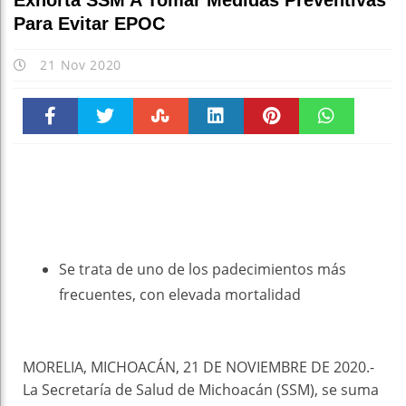
Exhorta SSM A Tomar Medidas Preventivas
Para Evitar EPOC
21 Nov 2020
Faceboo
Twitter
Stumble
linkedin
Pinteres
WhatsAp
k
t
pt
Se trata de uno de los padecimientos más
frecuentes, con elevada mortalidad
MORELIA, MICHOACÁN, 21 DE NOVIEMBRE DE 2020.-
La Secretaría de Salud de Michoacán (SSM), se suma