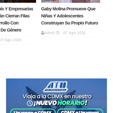
nís Y Empresarias
Gaby Molina Promueve Que
n Cierran Filas
Niñas Y Adolescentes
rrollo Con
Construyan Su Propio Futuro
a De Género
Adm3
07 Ago 2026
07 Ago 2026