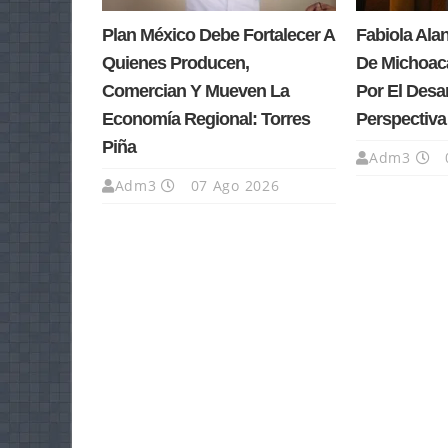
Plan México Debe Fortalecer A
Fabiola Ala
Quienes Producen,
De Michoacá
Comercian Y Mueven La
Por El Desa
Economía Regional: Torres
Perspectiv
Piña
Adm3
Adm3
07 Ago 2026