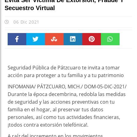
Evita Ser Víctima De Extorsión, Fraude Y
Secuestro Virtual
06 Dic 2021
Faceboo
Twitter
Stumble
linkedin
Pinteres
WhatsAp
k
t
pt
Seguridad Pública de Pátzcuaro te invita a tomar
acción para proteger a tu familia y a tu patrimonio
INFOMANIA/ PÁTZCUARO, MICH./ DOM-05-DIC-2021/
Durante la época decembrina, redobla las medidas
de seguridad y las acciones preventivas con tu
familia en el hogar, al preservar tus datos
personales, así como tus actividades financieras,
¡todos contra extorsión telefónica!.
A raíz del incremento en los movimientos