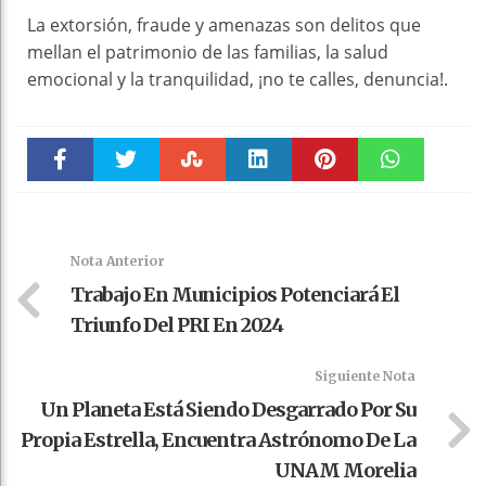
La extorsión, fraude y amenazas son delitos que
mellan el patrimonio de las familias, la salud
emocional y la tranquilidad, ¡no te calles, denuncia!.
Faceboo
Twitter
Stumble
linkedin
Pinteres
WhatsAp
k
t
pt
Nota Anterior
Trabajo En Municipios Potenciará El
Triunfo Del PRI En 2024
Siguiente Nota
Un Planeta Está Siendo Desgarrado Por Su
Propia Estrella, Encuentra Astrónomo De La
UNAM Morelia