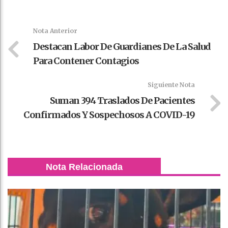
Faceboo
Twitter
Stumble
linkedin
Pinteres
WhatsAp
k
t
pt
Nota Anterior
Destacan Labor De Guardianes De La Salud
Para Contener Contagios
Siguiente Nota
Suman 394 Traslados De Pacientes
Confirmados Y Sospechosos A COVID-19
Nota Relacionada