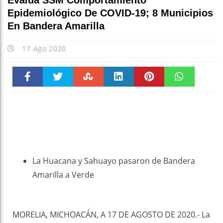
Evalúa SSM Comportamiento
Epidemiológico De COVID-19; 8 Municipios
En Bandera Amarilla
17 Ago 2020
Faceboo
Twitter
Stumble
linkedin
Pinteres
WhatsAp
k
t
pt
La Huacana y Sahuayo pasaron de Bandera
Amarilla a Verde
MORELIA, MICHOACÁN, A 17 DE AGOSTO DE 2020.- La