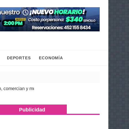
DEPORTES
ECONOMÍA
rcian y mueven la economía regional: Torres Piña
| 07 Ago 2026
Publicidad