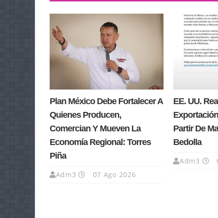
Plan México Debe Fortalecer A
EE. UU. Re
Quienes Producen,
Exportación
Comercian Y Mueven La
Partir De M
Economía Regional: Torres
Bedolla
Piña
Adm3
Adm3
07 Ago 2026