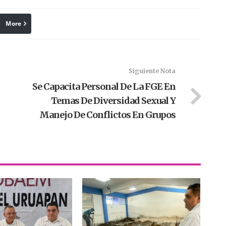
More
linkedin
Pinterest
Siguiente Nota
Se Capacita Personal De La FGE En
Temas De Diversidad Sexual Y
Manejo De Conflictos En Grupos