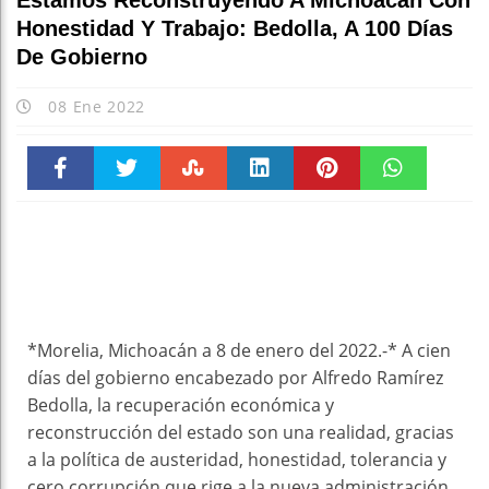
Estamos Reconstruyendo A Michoacán Con
Honestidad Y Trabajo: Bedolla, A 100 Días
De Gobierno
08 Ene 2022
Faceboo
Twitter
Stumble
linkedin
Pinteres
WhatsAp
k
t
pt
*Morelia, Michoacán a 8 de enero del 2022.-* A cien
días del gobierno encabezado por Alfredo Ramírez
Bedolla, la recuperación económica y
reconstrucción del estado son una realidad, gracias
a la política de austeridad, honestidad, tolerancia y
cero corrupción que rige a la nueva administración.