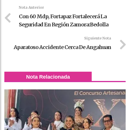
k
t
pt
Nota Anterior
Con 60 Mdp, Fortapaz Fortalecerá La
Seguridad En Región Zamora:Bedolla
Siguiente Nota
Aparatoso Accidente Cerca De Angahuan
Nota Relacionada