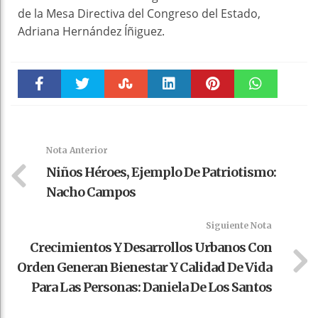
de la Mesa Directiva del Congreso del Estado,
Adriana Hernández Íñiguez.
Faceboo
Twitter
Stumble
linkedin
Pinteres
WhatsAp
k
t
pt
Nota Anterior
Niños Héroes, Ejemplo De Patriotismo:
Nacho Campos
Siguiente Nota
Crecimientos Y Desarrollos Urbanos Con
Orden Generan Bienestar Y Calidad De Vida
Para Las Personas: Daniela De Los Santos