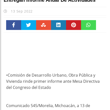
Entregan Informe Anual De Actividades
13 Sep 2022
Faceboo
Twitter
Stumble
linkedin
Pinteres
WhatsAp
k
t
pt
•Comisión de Desarrollo Urbano, Obra Pública y
Vivienda rinde primer informe ante Mesa Directiva
del Congreso del Estado
Comunicado 545/Morelia, Michoacán, a 13 de