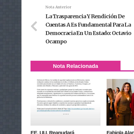
Nota Anterior
La Trasparencia Y Rendición De
Cuentas A Es Fundamental Para La
Democracia En Un Estado: Octavio
Ocampo
Nota Relacionada
EE. UU. Reanudará
Fabiola Ala