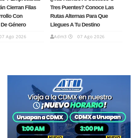
n Cierran Filas
Tres Puentes? Conoce Las
rrollo Con
Rutas Alternas Para Que
a De Género
Llegues A Tu Destino
07 Ago 2026
Adm3
07 Ago 2026