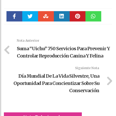
Faceboo
Twitter
Stumble
linkedin
Pinteres
WhatsAp
k
t
pt
Nota Anterior
Suma “Uichu” 750 Servicios Para Prevenir Y
Controlar Reproducción Canina Y Felina
Siguiente Nota
Día Mundial De La Vida Silvestre, Una
Oportunidad Para Concientizar Sobre Su
Conservación