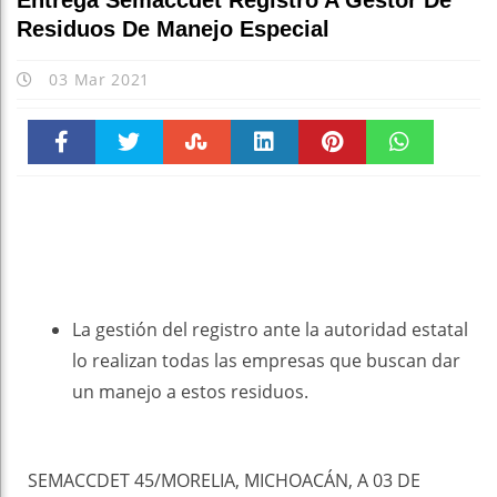
Entrega Semaccdet Registro A Gestor De
Residuos De Manejo Especial
03 Mar 2021
Faceboo
Twitter
Stumble
linkedin
Pinteres
WhatsAp
k
t
pt
La gestión del registro ante la autoridad estatal
lo realizan todas las empresas que buscan dar
un manejo a estos residuos.
SEMACCDET 45/MORELIA, MICHOACÁN, A 03 DE