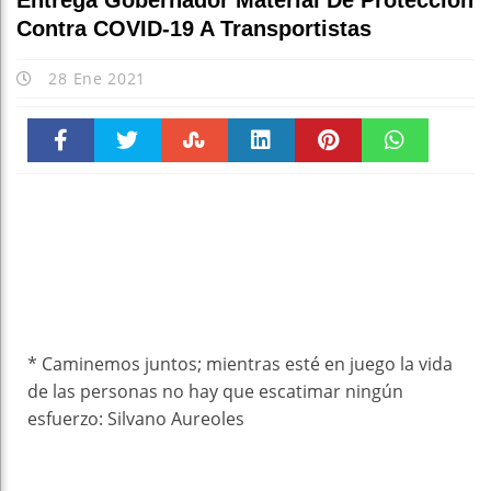
Entrega Gobernador Material De Protección
Contra COVID-19 A Transportistas
28 Ene 2021
Faceboo
Twitter
Stumble
linkedin
Pinteres
WhatsAp
k
t
pt
* Caminemos juntos; mientras esté en juego la vida
de las personas no hay que escatimar ningún
esfuerzo: Silvano Aureoles