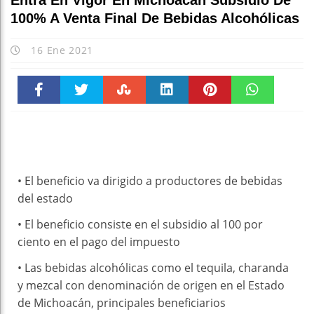
Entra En Vigor En Michoacán Subsidio De
100% A Venta Final De Bebidas Alcohólicas
16 Ene 2021
Faceboo
Twitter
Stumble
linkedin
Pinteres
WhatsAp
k
t
pt
• El beneficio va dirigido a productores de bebidas
del estado
• El beneficio consiste en el subsidio al 100 por
ciento en el pago del impuesto
• Las bebidas alcohólicas como el tequila, charanda
y mezcal con denominación de origen en el Estado
de Michoacán, principales beneficiarios