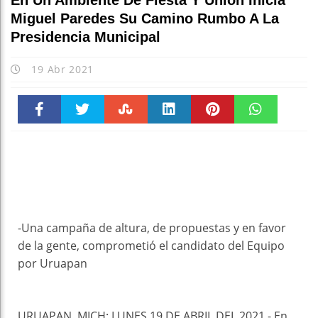
En Un Ambiente De Fiesta Y Unión Inicia
Miguel Paredes Su Camino Rumbo A La
Presidencia Municipal
19 Abr 2021
Faceboo
Twitter
Stumble
linkedin
Pinteres
WhatsAp
k
t
pt
-Una campaña de altura, de propuestas y en favor
de la gente, comprometió el candidato del Equipo
por Uruapan
URUAPAN, MICH; LUNES 19 DE ABRIL DEL 2021.- En