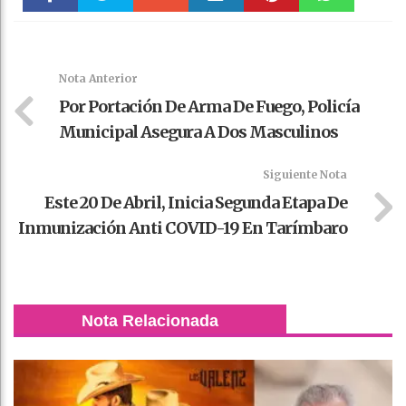
Faceboo
Twitter
Stumble
linkedin
Pinteres
WhatsAp
k
t
pt
Nota Anterior
Por Portación De Arma De Fuego, Policía
Municipal Asegura A Dos Masculinos
Siguiente Nota
Este 20 De Abril, Inicia Segunda Etapa De
Inmunización Anti COVID-19 En Tarímbaro
Nota Relacionada