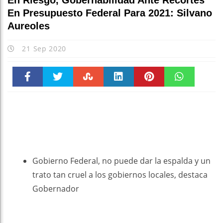
En Riesgo, Gobernabilidad Ante Recortes
En Presupuesto Federal Para 2021: Silvano
Aureoles
21 Sep 2020
Faceboo
Twitter
Stumble
linkedin
Pinteres
WhatsAp
k
t
pt
Gobierno Federal, no puede dar la espalda y un
trato tan cruel a los gobiernos locales, destaca
Gobernador