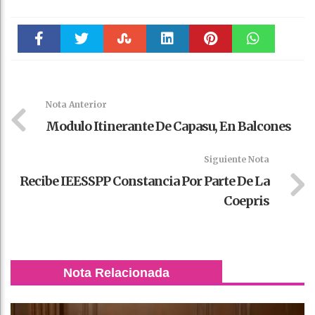
Faceboo
Twitter
Stumble
linkedin
Pinteres
WhatsAp
k
t
pt
Nota Anterior
Modulo Itinerante De Capasu, En Balcones
Siguiente Nota
Recibe IEESSPP Constancia Por Parte De La
Coepris
Nota Relacionada