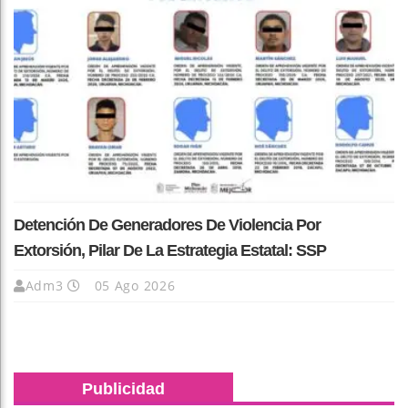
Detención De Generadores De Violencia Por
Extorsión, Pilar De La Estrategia Estatal: SSP
Adm3
05 Ago 2026
Publicidad