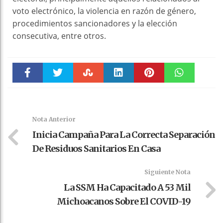
voto electrónico, la violencia en razón de género,
procedimientos sancionadores y la elección
consecutiva, entre otros.
Faceboo
Twitter
Stumble
linkedin
Pinteres
WhatsAp
k
t
pt
Nota Anterior
Inicia Campaña Para La Correcta Separación
De Residuos Sanitarios En Casa
Siguiente Nota
La SSM Ha Capacitado A 53 Mil
Michoacanos Sobre El COVID-19