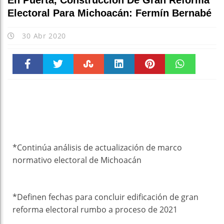
En Puerta, Construcción De Gran Reforma
Electoral Para Michoacán: Fermín Bernabé
30 Abr 2020
Faceboo
Twitter
Stumble
linkedin
Pinteres
WhatsAp
k
t
pt
*Continúa análisis de actualización de marco
normativo electoral de Michoacán
*Definen fechas para concluir edificación de gran
reforma electoral rumbo a proceso de 2021