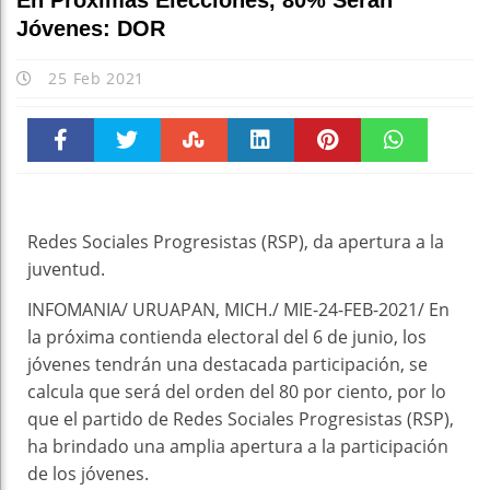
En Próximas Elecciones, 80% Serán
Jóvenes: DOR
25 Feb 2021
Faceboo
Twitter
Stumble
linkedin
Pinteres
WhatsAp
k
t
pt
Redes Sociales Progresistas (RSP), da apertura a la
juventud.
INFOMANIA/ URUAPAN, MICH./ MIE-24-FEB-2021/ En
la próxima contienda electoral del 6 de junio, los
jóvenes tendrán una destacada participación, se
calcula que será del orden del 80 por ciento, por lo
que el partido de Redes Sociales Progresistas (RSP),
ha brindado una amplia apertura a la participación
de los jóvenes.