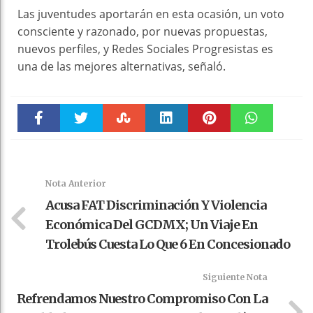
Las juventudes aportarán en esta ocasión, un voto
consciente y razonado, por nuevas propuestas,
nuevos perfiles, y Redes Sociales Progresistas es
una de las mejores alternativas, señaló.
Faceboo
Twitter
Stumble
linkedin
Pinteres
WhatsAp
k
t
pt
Nota Anterior
Acusa FAT Discriminación Y Violencia
Económica Del GCDMX; Un Viaje En
Trolebús Cuesta Lo Que 6 En Concesionado
Siguiente Nota
Refrendamos Nuestro Compromiso Con La