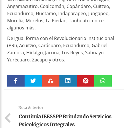
Angamacutiro, Coalcomán, Copándaro, Cuitzeo,
Ecuandureo, Huetamo, Indaparapeo, Jungapeo,
Morelia, Morelos, La Piedad, Tanhuato, entre
algunos más.
De igual forma con el Revolucionario Institucional
(PRI), Acuitzio, Carácuaro, Ecuandureo, Gabriel
Zamora, Hidalgo, Jacona, Los Reyes, Sahuayo,
Yurécuaro, Zacapu y otros.
Faceboo
Twitter
Stumble
linkedin
Pinteres
WhatsAp
k
t
pt
Nota Anterior
Continúa IEESSPP Brindando Servicios
Psicológicos Integrales