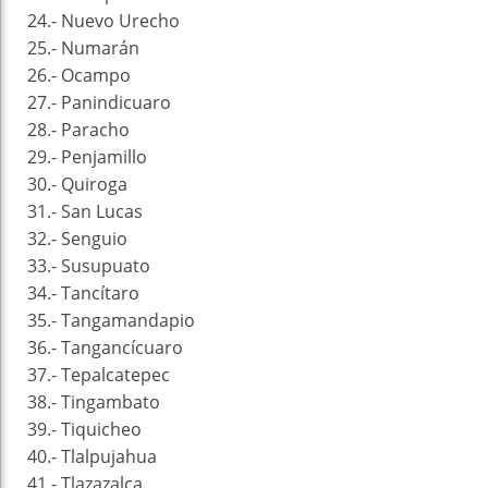
24.- Nuevo Urecho
25.- Numarán
26.- Ocampo
27.- Panindicuaro
28.- Paracho
29.- Penjamillo
30.- Quiroga
31.- San Lucas
32.- Senguio
33.- Susupuato
34.- Tancítaro
35.- Tangamandapio
36.- Tangancícuaro
37.- Tepalcatepec
38.- Tingambato
39.- Tiquicheo
40.- Tlalpujahua
41.- Tlazazalca