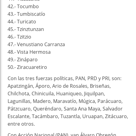
42.- Tocumbo
43.- Tumbiscatío
44.- Turicato
45.- Tzinztunzan
46.- Tzitzio
47.- Venustiano Carranza
48.- Vista Hermosa
49.- Zináparo
50.- Ziracuaretiro
Con las tres fuerzas políticas, PAN, PRD y PRI, son:
Apatzingán, Áporo, Ario de Rosales, Briseñas,
Chilchota, Chinicuila, Huaniqueo, Jiquilpan,
Lagunillas, Madero, Maravatío, Múgica, Parácuaro,
Pátzcuaro, Queréndaro, Santa Ana Maya, Salvador
Escalante, Tacámbaro, Tuzantla, Uruapan, Zitácuaro,
entre otros.
Con Acción Nacional (PAN), van Álvaro Obregón,