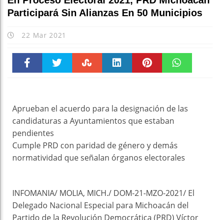
En Proceso Electoral 2021, PRD Michoacán
Participará Sin Alianzas En 50 Municipios
22 Mar 2021
Faceboo
Twitter
Stumble
linkedin
Pinteres
WhatsAp
k
t
pt
Aprueban el acuerdo para la designación de las
candidaturas a Ayuntamientos que estaban
pendientes
Cumple PRD con paridad de género y demás
normatividad que señalan órganos electorales
INFOMANIA/ MOLIA, MICH./ DOM-21-MZO-2021/ El
Delegado Nacional Especial para Michoacán del
Partido de la Revolución Democrática (PRD) Víctor