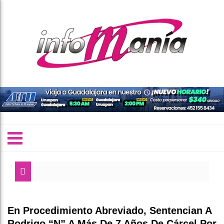
En Procedimiento Abreviado, Sentencian A
Rodrigo “N” A Más De 7 Años De Cárcel Por