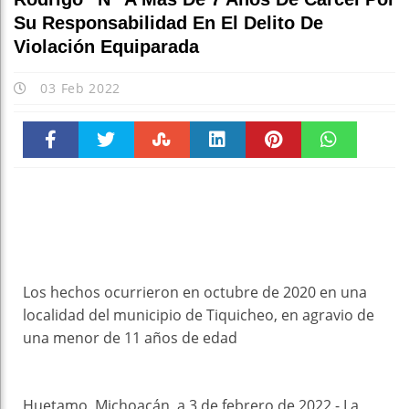
Su Responsabilidad En El Delito De
Violación Equiparada
03 Feb 2022
Faceboo
Twitter
Stumble
linkedin
Pinteres
WhatsAp
k
t
pt
Los hechos ocurrieron en octubre de 2020 en una
localidad del municipio de Tiquicheo, en agravio de
una menor de 11 años de edad
Huetamo, Michoacán, a 3 de febrero de 2022.- La