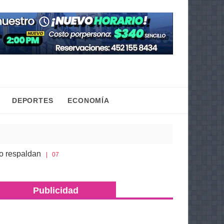
DEPORTES
ECONOMÍA
paldan
Gaby Molina promueve que niñas y adolesc
| 07 Ago 2026
ro; asegura más de 500 dosis de metanfetamina y máquinas trag
Publicidad