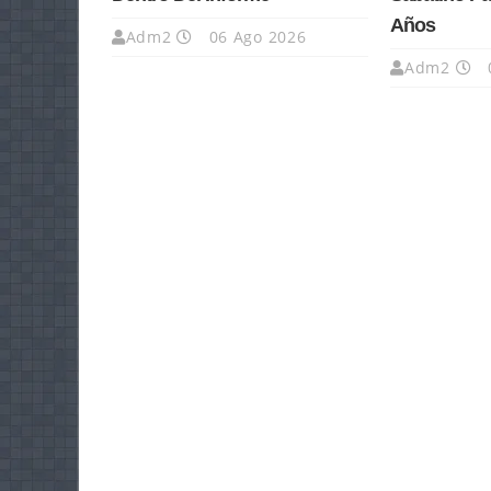
Años
Adm2
06 Ago 2026
Adm2