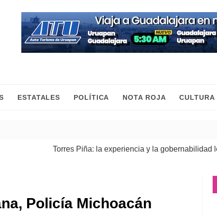
S
ESTATALES
POLÍTICA
NOTA ROJA
CULTURA
Torres Piña: la experiencia y la gobernabilidad lo res
Fiscalía General ejecuta cateos en Morelia y Pátzcua
na, Policía Michoacán