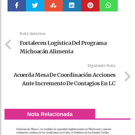
Faceboo
Twitter
Stumble
linkedin
Pinteres
WhatsAp
k
t
pt
Nota Anterior
Fortalecen Logística Del Programa
Michoacán Alimenta
Siguiente Nota
Acuerda Mesa De Coordinación Acciones
Ante Incremento De Contagios En LC
Nota Relacionada