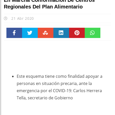
En Marcha Conformación De Centros
Regionales Del Plan Alimentario
21 Abr 2020
Faceboo
Twitter
Stumble
linkedin
Pinteres
WhatsAp
k
t
pt
Este esquema tiene como finalidad apoyar a
personas en situación precaria, ante la
emergencia por el COVID-19: Carlos Herrera
Tella, secretario de Gobierno