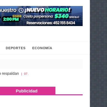
DEPORTES
ECONOMÍA
aldan
Gaby Molina promueve que niñas y adolesce
| 07 Ago 2026
o; asegura más de 500 dosis de metanfetamina y máquinas trag
Publicidad