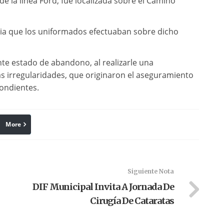
 la línea Ford, fue localizada sobre el Camino
ncia que los uniformados efectuaban sobre dicho
ente estado de abandono, al realizarle una
as irregularidades, que originaron el aseguramiento
ondientes.
More
linkedin
Pinterest
Siguiente Nota
DIF Municipal Invita A Jornada De
Cirugía De Cataratas