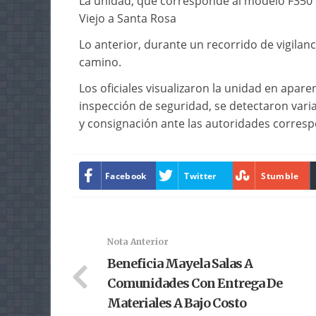
La unidad, que corresponde al modelo F350 de
Viejo a Santa Rosa
Lo anterior, durante un recorrido de vigila
camino.
Los oficiales visualizaron la unidad en apar
inspección de seguridad, se detectaron vari
y consignación ante las autoridades corresp
Facebook
Twitter
Stumble
Nota Anterior
Beneficia Mayela Salas A
Comunidades Con Entrega De
Materiales A Bajo Costo