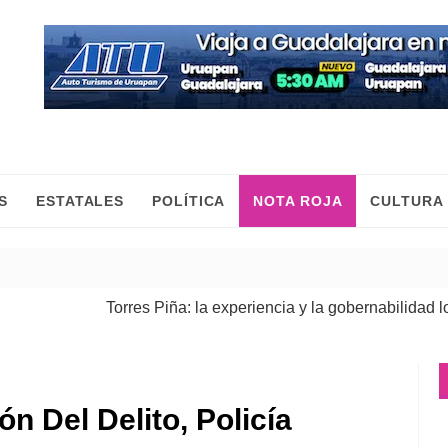
S
ESTATALES
POLÍTICA
NOTA ROJA
CULTURA
Torres Piña: la experiencia y la gobernabilidad lo resp
Fiscalía General ejecuta cateos en Morelia y Pátzcuar
n Del Delito, Policía