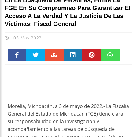
En La Búsqueda De Personas, Firme La
FGE En Su Compromiso Para Garantizar El
Acceso A La Verdad Y La Justicia De Las
Víctimas: Fiscal General
03 May 2022
Faceboo
Twitter
Stumble
linkedin
Pinteres
WhatsAp
k
t
pt
Morelia, Michoacán, a 3 de mayo de 2022.- La Fiscalía
General del Estado de Michoacán (FGE) tiene clara
su responsabilidad en la investigación y
acompañamiento a las tareas de búsqueda de
personas desaparecidas, expuso su titular, Adrián