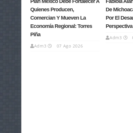
Plan México Debe Fortalecer A
Fabiola Ala
Quienes Producen,
De Michoacá
Comercian Y Mueven La
Por El Desa
Economía Regional: Torres
Perspectiv
Piña
Adm3
Adm3
07 Ago 2026