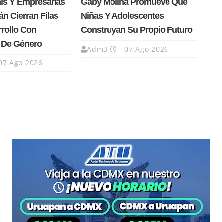
nís Y Empresarias
Gaby Molina Promueve Que
n Cierran Filas
Niñas Y Adolescentes
rrollo Con
Construyan Su Propio Futuro
a De Género
Adm3
07 Ago 2026
07 Ago 2026