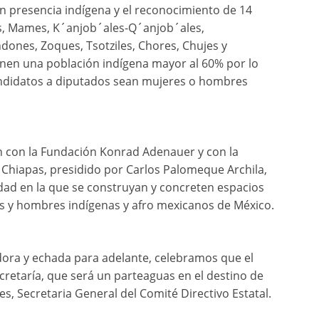
n presencia indígena y el reconocimiento de 14
es, Mames, K´anjob´ales-Q´anjob´ales,
dones, Zoques, Tsotziles, Chores, Chujes y
ienen una población indígena mayor al 60% por lo
andidatos a diputados sean mujeres o hombres
n con la Fundación Konrad Adenauer y con la
e Chiapas, presidido por Carlos Palomeque Archila,
idad en la que se construyan y concreten espacios
es y hombres indígenas y afro mexicanos de México.
dora y echada para adelante, celebramos que el
cretaría, que será un parteaguas en el destino de
, Secretaria General del Comité Directivo Estatal.