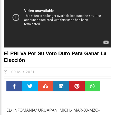
El PRI Va Por Su Voto Duro Para Ganar La
Elección
09 Mar 2021
Faceboo
Twitter
Stumble
linkedin
Pinteres
WhatsAp
k
t
pt
EL/ INFOMANIA/ URUAPAN, MICH./ MAR-09-MZO-