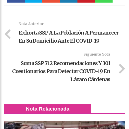
Faceboo
Twitter
Stumble
linkedin
Pinteres
WhatsAp
k
t
pt
Nota Anterior
Exhorta SSP A La Población A Permanecer
En Su Domicilio Ante El COVID-19
Siguiente Nota
Suma SSP 712 Recomendaciones Y 301
Cuestionarios Para Detectar COVID-19 En
Lázaro Cárdenas
Nota Relacionada