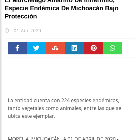
El Murciélago Amarillo De Infiernillo,
Especie Endémica De Michoacán Bajo
Protección
01 Abr 2020
Faceboo
Twitter
Stumble
linkedin
Pinteres
WhatsAp
k
t
pt
La entidad cuenta con 224 especies endémicas,
tanto vegetales como animales, entre las que se
ubica este ejemplar.
MORELIA, MICHOACÁN, A 01 DE ABRIL DE 2020.-